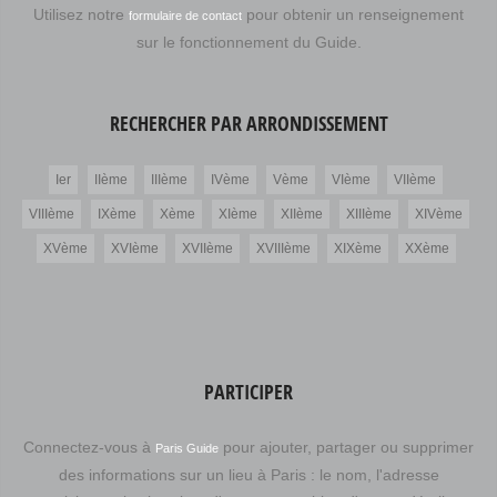
Utilisez notre
pour obtenir un renseignement
formulaire de contact
sur le fonctionnement du Guide.
RECHERCHER PAR ARRONDISSEMENT
Ier
IIème
IIIème
IVème
Vème
VIème
VIIème
VIIIème
IXème
Xème
XIème
XIIème
XIIIème
XIVème
XVème
XVIème
XVIIème
XVIIIème
XIXème
XXème
PARTICIPER
Connectez-vous à
pour ajouter, partager ou supprimer
Paris Guide
des informations sur un lieu à Paris : le nom, l'adresse