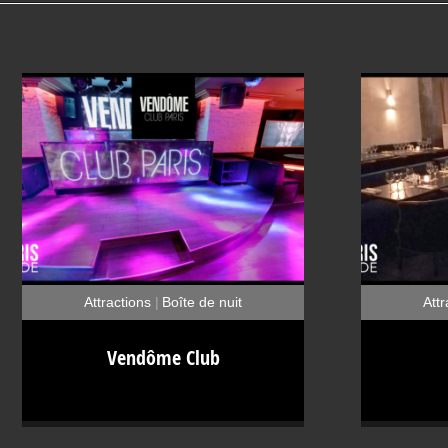
Attractions
Boîte de nuit
Attr
Galerie d'art
Restaurants
Sorties
Vendôme Club ou le chic parisien Le
Mona Lis
Vendôme Club
Vendôme Club est un club privé haut de
quelques
gamme très prisé par la hype parisienne.
éponyme,
Très bien localisé, à deux pas de la
Rivoli, le 
Place Vendôme et de l’Opéra, il est
qui promet
facilement accessible pour des soirées chic
merveill