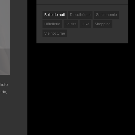
Boîte de nuit
Discothèque
Gastronomie
Hôtellerie
Loisirs
Luxe
Shopping
Vie nocturne
liste
rix,