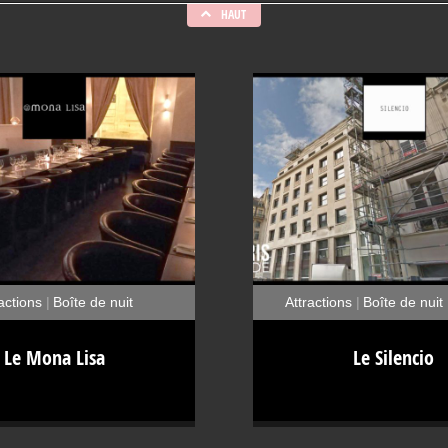
HAUT
actions
Boîte de nuit
Attractions
Boîte de nuit
Restaurants
Galerie d'art
Salle de 
a : l’adresse hype de Paris À
Le Silencio : le club des artis
Le Mona Lisa
Le Silencio
 pas du Louvre et du tableau
142 rue Montmartre, Le Silencio
Salle de spectacles
S
 entre les Halles et la rue de
inédit inauguré en août 2011. Tou
Mona Lisa est la nouvelle adresse
de l’imagination débordant
 aux noctambules de passer de
créateur, le célèbre cinéaste, 
euses soirées. Remplaçant le
artiste-peintre David Lynch. L’i