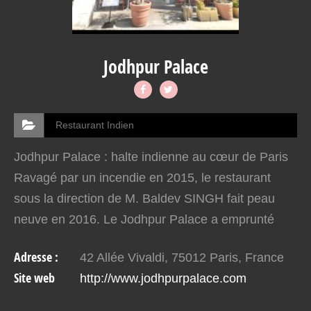
Jodhpur Palace
Restaurant Indien
Jodhpur Palace : halte indienne au cœur de Paris
Ravagé par un incendie en 2015, le restaurant
sous la direction de M. Baldev SINGH fait peau
neuve en 2016. Le Jodhpur Palace a emprunté
son nom à la ville forteresse au Nord de l’Inde. Le
Adresse :
42 Allée Vivaldi, 75012 Paris, France
restaurant…
Site web
http://www.jodhpurpalace.com