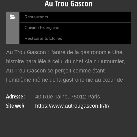
Au Trou Gascon
Restaurants
Cuisine Française
Restaurants Étoilés
Au Trou Gascon : l’antre de la gastronomie Une
histoire parallèle à celui du chef Alain Dutournier,
Au Trou Gascon se perçoit comme étant
l’emblème même de la gastronomie au cœur de
Paris 12è. Dans son palmarès, le restaurant
Adresse :
40 Rue Taine, 75012 Paris
détient une étoile…
Site web
https://www.autrougascon.fr/fr/