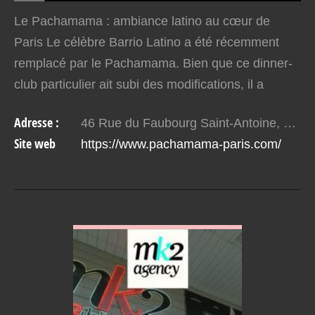
Le Pachamama : ambiance latino au cœur de
Paris Le célèbre Barrio Latino a été récemment
remplacé par le Pachamama. Bien que ce dinner-
club particulier ait subi des modifications, il a
toujours su préserver son ambiance typique latino-
Adresse :
46 Rue du Faubourg Saint-Antoine, 75012 Paris, France
américaine.…
Site web
https://www.pachamama-paris.com/
VOIR EN DETAIL