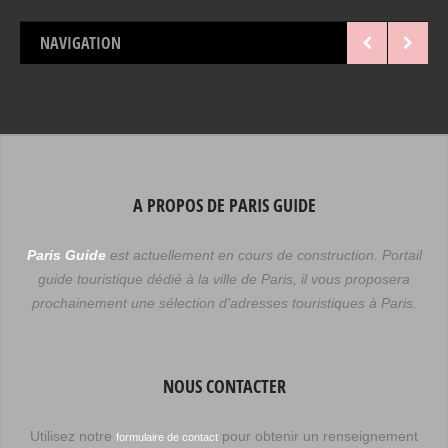
faire un petit saut par soi même dans ce magasin ! Enfin
dévoilés, les recettes secrètes de Meert paraissent dans
NAVIGATION
un livre en deux tomes, que la maison vient d’éditer au
Chêne. Des images plus délectables les unes que les
autres ornent le précieux bouquin, sans oublier les
fameuses recettes qui font la […]
A PROPOS DE PARIS GUIDE
Paris Guide
est actuellement en cours de construction. Portail
guide touristique dédié à la ville de Paris, il vous proposera
prochainement une sélection d’adresses touristiques à Paris.
NOUS CONTACTER
Utilisez notre
pour obtenir un renseignement
formulaire de contact