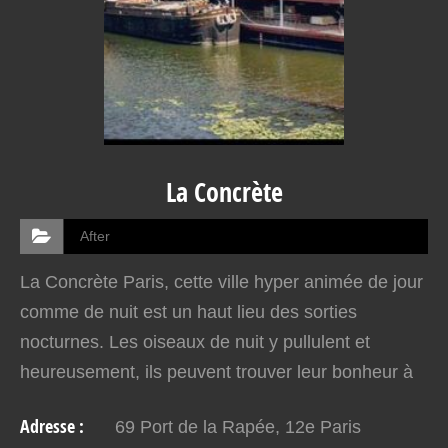
La Concrète
After
La Concrète Paris, cette ville hyper animée de jour
comme de nuit est un haut lieu des sorties
nocturnes. Les oiseaux de nuit y pullulent et
heureusement, ils peuvent trouver leur bonheur à
n’importe quelle heure. Lorsque les uns ferment,
Adresse :
69 Port de la Rapée, 12e Paris
les autres…