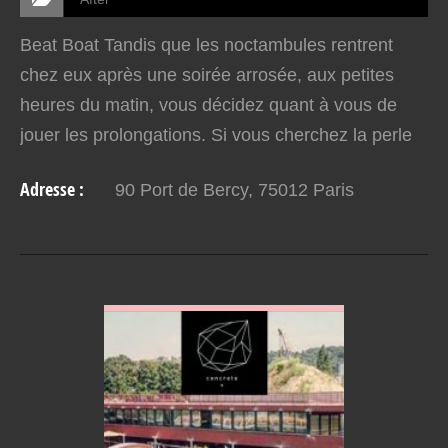
Beat Boat Tandis que les noctambules rentrent
chez eux après une soirée arrosée, aux petites
heures du matin, vous décidez quant à vous de
jouer les prolongations. Si vous cherchez la perle
rare où vous pourrez vous amuser après 3 heures
Adresse :
90 Port de Bercy, 75012 Paris
du matin…
VOIR EN DETAIL