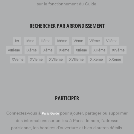
sur le fonctionnement du Guide.
RECHERCHER PAR ARRONDISSEMENT
Ier
IIème
IIIème
IVème
Vème
VIème
VIIème
VIIIème
IXème
Xème
XIème
XIIème
XIIIème
XIVème
XVème
XVIème
XVIIème
XVIIIème
XIXème
XXème
PARTICIPER
Connectez-vous à
pour ajouter, partager ou supprimer
Paris Guide
des informations sur un lieu à Paris : le nom, l'adresse
parisienne, les horaires d'ouverture et bien d'autres détails.