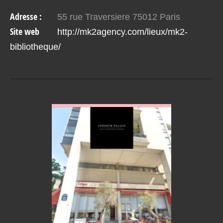
MK2 Bibliothèque est l’un d’entre eux. Lieu de vie
Adresse :
55 rue Traversiere 75012 Paris
et…
Site web
http://mk2agency.com/lieux/mk2-
bibliotheque/
VOIR EN DETAIL