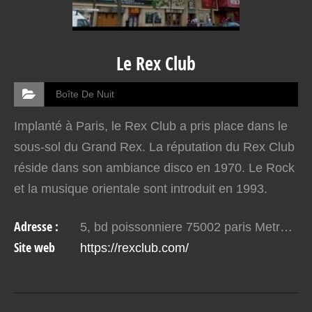
Le Rex Club
Boîte De Nuit
Implanté à Paris, le Rex Club a pris place dans le
sous-sol du Grand Rex. La réputation du Rex Club
réside dans son ambiance disco en 1970. Le Rock
et la musique orientale sont introduit en 1993.
Actuellement, il est considéré comme étant l’un
Adresse :
5, bd poissonniere 75002 paris Metro bonne nouvelle
des…
Site web
https://rexclub.com/