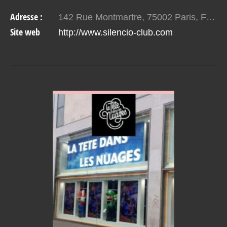
célèbre cinéaste, musicien et artiste-peintre
Adresse :
142 Rue Montmartre, 75002 Paris, France
David Lynch.…
Site web
http://www.silencio-club.com
VOIR EN DETAIL