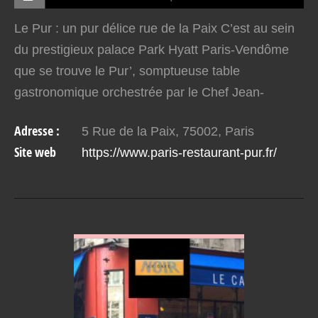
Le Pur : un pur délice rue de la Paix C’est au sein
du prestigieux palace Park Hyatt Paris-Vendôme
que se trouve le Pur’, somptueuse table
gastronomique orchestrée par le Chef Jean-
François Rouquette. Ici, l’on pénètre au cœur-
Adresse :
5 Rue de la Paix, 75002, Paris
même du luxe, à la…
Site web
https://www.paris-restaurant-pur.fr/
VOIR EN DETAIL