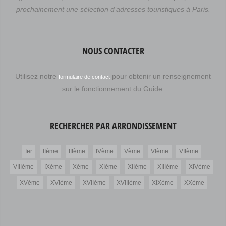
prochainement une sélection d’adresses touristiques à Paris.
NOUS CONTACTER
Utilisez notre
pour obtenir un renseignement
formulaire de contact
sur le fonctionnement du Guide.
RECHERCHER PAR ARRONDISSEMENT
Ier
IIème
IIIème
IVème
Vème
VIème
VIIème
VIIIème
IXème
Xème
XIème
XIIème
XIIIème
XIVème
XVème
XVIème
XVIIème
XVIIIème
XIXème
XXème