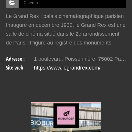
Cinéma
Le Grand Rex : palais cinématographique parisien
Inauguré en décembre 1932, le Grand Rex est une
salle de cinéma situé dans le 2e arrondissement
de Paris. Il figure au registre des monuments
historiques français et se distingue par son style
Adresse :
1 boulevard, Poissonnière, 75002 Paris
Art…
Site web
https://www.legrandrex.com/
VOIR EN DETAIL