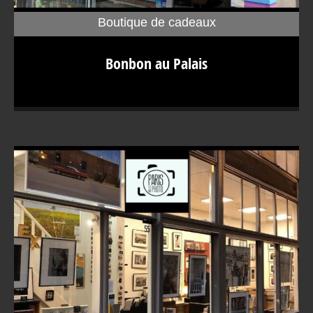
Boutique de cadeaux
Bonbon au Palais À première vue, une boutique qui ne
Bonbon au Palais
paie pas de mine avec une enseigne originale de cahier
de classe corrigé. Et pourtant, Bonbon au Palais est l’un
des plus grands noms de la confiserie de luxe en France.
Situé en plein cœur de Paris, cet établissement prône une
vie plus belle avec des bonbons… Qui osera contredire
tant de sagacité ? En poussant la porte de la Bonbon au
Palais, on est plongé directement dans l’univers de
l’enfance. Palais du bonbon L’idée de réunir les meilleurs
artisans confiseurs de France a fait mouche. Le résultat ?
Voici un incontournable site touristique érigé en royaume
de la sucrerie. Les parisiens eux-mêmes chérissent cet
établissement comme un véritable trésor. À la tête de
cette folle aventure George, qui a tout misé sur ce
concept pour avoir une autre vision de ce que les
touristes peuvent offrir au retour de leur pays. Il a raison !