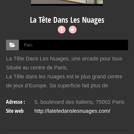
La Tête Dans Les Nuages
Parc
La Tête Dans Les Nuages, une arcade pour tous
Située au centre de Paris,
La Tête dans les nuages est le plus grand centre
de jeux d’Europe. Sa superficie fait plus de
1 500 m2. Il arbore plus de 100 attractions, un
Adresse :
5, boulevard des Italiens, 75002 Paris
espace de restauration et deux…
Site web
http://latetedanslesnuages.com/