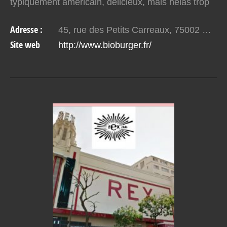
typiquement américain, délicieux, mais hélas trop
souvent synonyme de malbouffe. Bioburger a
Adresse :
45, rue des Petits Carreaux, 75002 Paris
relevé le défi et…
Site web
http://www.bioburger.fr/
VOIR EN DETAIL