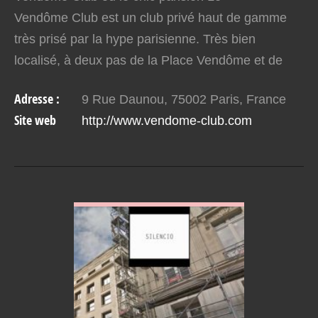
Vendôme Club est un club privé haut de gamme
très prisé par la hype parisienne. Très bien
localisé, à deux pas de la Place Vendôme et de
l’Opéra, il est facilement accessible pour des
Adresse :
9 Rue Daunou, 75002 Paris, France
soirées chic dans un…
Site web
http://www.vendome-club.com
VOIR EN DETAIL