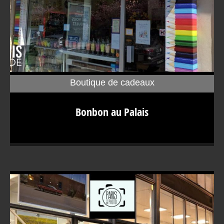
Boutique de cadeaux
Bonbon au Palais À première vue, une boutique qui ne
Bonbon au Palais
paie pas de mine avec une enseigne originale de cahier
de classe corrigé. Et pourtant, Bonbon au Palais est l’un
des plus grands noms de la confiserie de luxe en France.
Situé en plein cœur de Paris, cet établissement prône une
vie plus belle avec des bonbons… Qui osera contredire
tant de sagacité ? En poussant la porte de la Bonbon au
Palais, on est plongé directement dans l’univers de
l’enfance. Palais du bonbon L’idée de réunir les meilleurs
artisans confiseurs de France a fait mouche. Le résultat ?