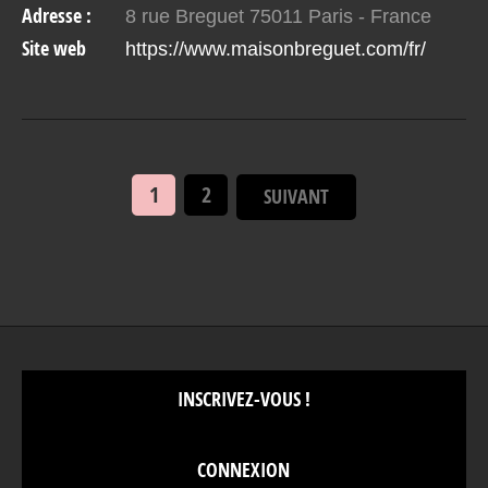
Adresse :
8 rue Breguet 75011 Paris - France
cadre…
Site web
https://www.maisonbreguet.com/fr/
1
2
SUIVANT
INSCRIVEZ-VOUS !
CONNEXION