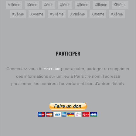
VIIIème
IXème
Xème
XIème
XIIème
XIIIème
XIVème
XVème
XVIème
XVIIème
XVIIIème
XIXème
XXème
PARTICIPER
Connectez-vous à
pour ajouter, partager ou supprimer
Paris Guide
des informations sur un lieu à Paris : le nom, l'adresse
parisienne, les horaires d'ouverture et bien d'autres détails.