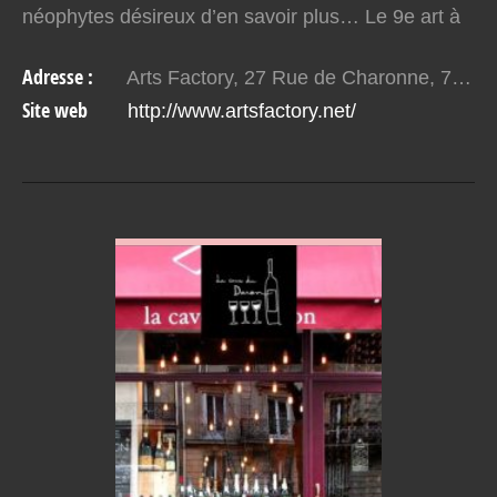
néophytes désireux d’en savoir plus… Le 9e art à
l’honneur Née de la passion de deux personnes
Adresse :
Arts Factory, 27 Rue de Charonne, 75011 Paris, France
pour l’art…
Site web
http://www.artsfactory.net/
VOIR EN DETAIL