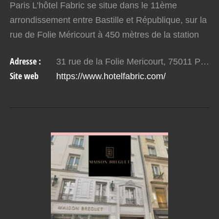
Paris L’hôtel Fabric se situe dans le 11ème
arrondissement entre Bastille et République, sur la
rue de Folie Méricourt à 450 mètres de la station
de métro Oberkampf. C’est un quartier très animé
Adresse :
31 rue de la Folie Mericourt, 75011 Paris, France
si…
Site web
https://www.hotelfabric.com/
VOIR EN DETAIL