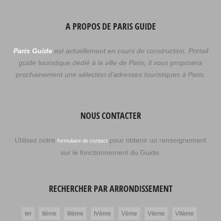
A PROPOS DE PARIS GUIDE
Paris Guide
est actuellement en cours de construction. Portail
guide touristique dédié à la ville de Paris, il vous proposera
prochainement une sélection d’adresses touristiques à Paris.
NOUS CONTACTER
Utilisez notre
pour obtenir un renseignement
formulaire de contact
sur le fonctionnement du Guide.
RECHERCHER PAR ARRONDISSEMENT
Ier
IIème
IIIème
IVème
Vème
VIème
VIIème