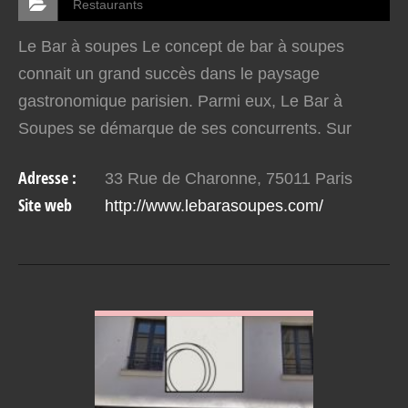
Restaurants
Le Bar à soupes Le concept de bar à soupes
connait un grand succès dans le paysage
gastronomique parisien. Parmi eux, Le Bar à
Soupes se démarque de ses concurrents. Sur
place ou à emporter, les soupes se déclinent en
Adresse :
33 Rue de Charonne, 75011 Paris
d’infinies saveurs pour le plus…
Site web
http://www.lebarasoupes.com/
VOIR EN DETAIL