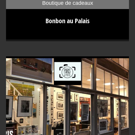
Boutique de cadeaux
Bonbon au Palais À première vue, une boutique qui ne
Bonbon au Palais
paie pas de mine avec une enseigne originale de cahier
de classe corrigé. Et pourtant, Bonbon au Palais est l’un
des plus grands noms de la confiserie de luxe en France.
Situé en plein cœur de Paris, cet établissement prône une
vie plus belle avec des bonbons… Qui osera contredire
tant de sagacité ? En poussant la porte de la Bonbon au
Palais, on est plongé directement dans l’univers de
l’enfance. Palais du bonbon L’idée de réunir les meilleurs
artisans confiseurs de France a fait mouche. Le résultat ?
Voici un incontournable site touristique érigé en royaume
de la sucrerie. Les parisiens eux-mêmes chérissent cet
établissement comme un véritable trésor. À la tête de
cette folle aventure George, qui a tout misé sur ce
concept pour avoir une autre vision de ce que les
touristes peuvent offrir au retour de leur pays. Il a raison !
Quoi de meilleur qu’une bonne dose de gourmandise ?