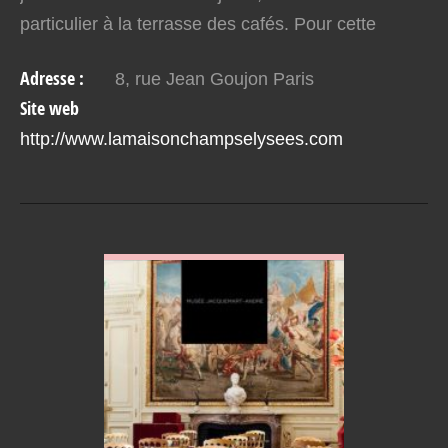
particulier à la terrasse des cafés. Pour cette
raison, la Maison Champs-Élysées est une
Adresse :
8, rue Jean Goujon Paris
adresse qui…
Site web
http://www.lamaisonchampselysees.com
VOIR EN DETAIL