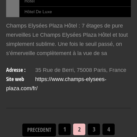
Hôtel
Hôtel De Luxe
Champs Elysées Plaza Hôtel : 7 étages de pure
merveilles Le Champs Elysées Plaza Hôtel et tout
simplement sublime. Une fois le seuil passé, on
s’émerveille complètement à la vue de sa
splendeur. Très luxuriante, mais surtout raffiné,
Adresse :
35 Rue de Berri, 75008 Paris, France
l’hôtel mérite…
Site web
https://www.champs-elysees-
plaza.com/fr/
1
2
3
4
PRECEDENT