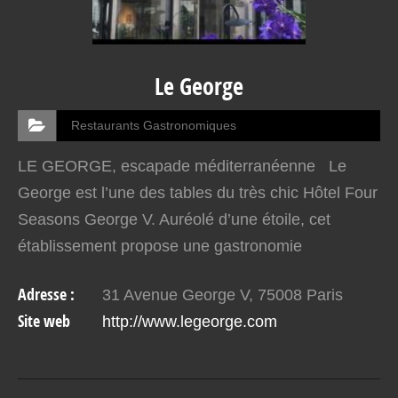
Le George
Restaurants Gastronomiques
LE GEORGE, escapade méditerranéenne Le
George est l’une des tables du très chic Hôtel Four
Seasons George V. Auréolé d’une étoile, cet
établissement propose une gastronomie
méditerranéenne haut de gamme en toute
Adresse :
31 Avenue George V, 75008 Paris
convivialité, dans une…
Site web
http://www.legeorge.com