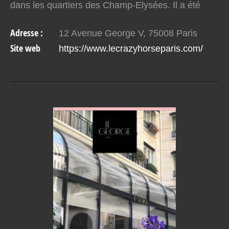
dans les quartiers des Champ-Elysées. Il a été
fondé par Alain Bernardin en 1951. Décoré par le
Adresse :
12 Avenue George V, 75008 Paris
chef Sioux…
Site web
https://www.lecrazyhorseparis.com/
VOIR EN DETAIL