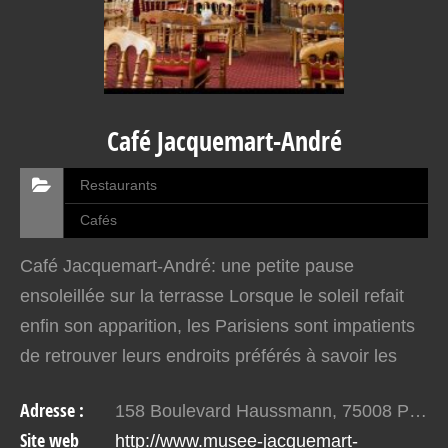
Café Jacquemart-André
Restaurants
Cafés
Café Jacquemart-André: une petite pause
ensoleillée sur la terrasse Lorsque le soleil refait
enfin son apparition, les Parisiens sont impatients
de retrouver leurs endroits préférés à savoir les
terrasses. Celle du café Jacquemart-André fait
Adresse :
158 Boulevard Haussmann, 75008 Paris, France
partie…
Site web
http://www.musee-jacquemart-