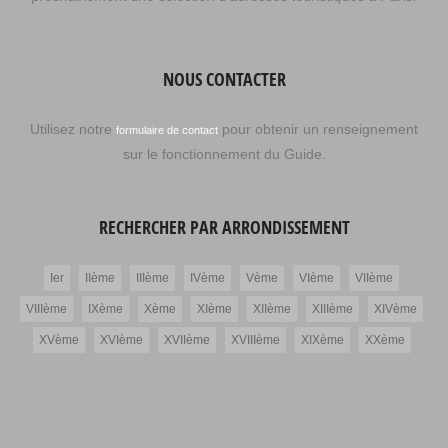
NOUS CONTACTER
Utilisez notre
pour obtenir un renseignement
formulaire de contact
sur le fonctionnement du Guide.
RECHERCHER PAR ARRONDISSEMENT
Ier
IIème
IIIème
IVème
Vème
VIème
VIIème
VIIIème
IXème
Xème
XIème
XIIème
XIIIème
XIVème
XVème
XVIème
XVIIème
XVIIIème
XIXème
XXème