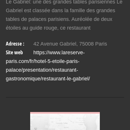
Le Gabriel: une des grandes tables parisiennes Le
Gabriel est classée dans la famille des grandes
tables de palaces parisiens. Auréolée de deux
étoiles au guide rouge, ce restaurant
gastronomique joue la carte de la tradition. Il met
Adresse :
42 Avenue Gabriel, 75008 Paris
aussi à…
Site web
https://www.lareserve-
paris.com/fr/hotel-5-etoile-paris-
palace/presentation/restaurant-
gastronomique/restaurant-le-gabriel/
VOIR EN DETAIL