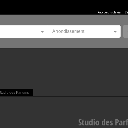
Raccourcis clavier
L'
Arrondissement
Studio des Parfums
Studio des Pa