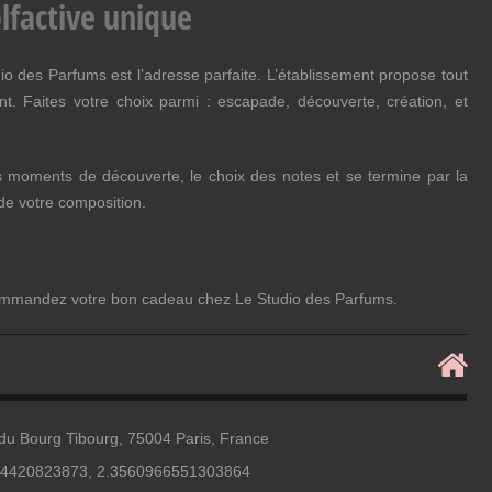
lfactive unique
o des Parfums est l’adresse parfaite. L’établissement propose tout
. Faites votre choix parmi : escapade, découverte, création, et
des moments de découverte, le choix des notes et se termine par la
 de votre composition.
 commandez votre bon cadeau chez Le Studio des Parfums.
du Bourg Tibourg, 75004 Paris, France
44420823873, 2.3560966551303864