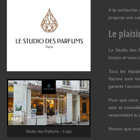
A la recherche 
propose une car
Le plais
Le Studio des 
locaux et vous o
Tous les équip
flacons sont mis
garantir l’acco
Pour que vous p
aide et conseil
ressemblent le 
Notons que tout
Studio des Parfums – Logo