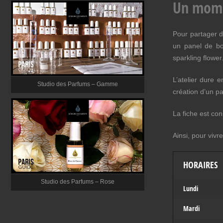
Un momen
Pour partager d
un panel de bo
sparkling flower
L’atelier dure 
Studio des Parfums – Gamme
création d’un p
La fiche est co
Ainsi, pour viv
HORAIRES
Studio des Parfums – Rose
Lundi
Mardi