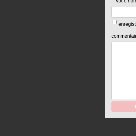
votre no
enregis
commentai