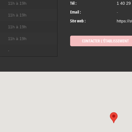
Tél :
11h à 19h
1 40 29
Email :
-
11h à 19h
Site web :
https://
11h à 19h
11h à 19h
CONTACTER L'ÉTABLISSEMENT
-