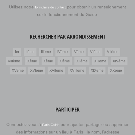
Utilisez notre
pour obtenir un renseignement
formulaire de contact
sur le fonctionnement du Guide.
RECHERCHER PAR ARRONDISSEMENT
Ier
IIème
IIIème
IVème
Vème
VIème
VIIème
VIIIème
IXème
Xème
XIème
XIIème
XIIIème
XIVème
XVème
XVIème
XVIIème
XVIIIème
XIXème
XXème
PARTICIPER
Connectez-vous à
pour ajouter, partager ou supprimer
Paris Guide
des informations sur un lieu à Paris : le nom, l'adresse