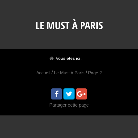
LE MUST À PARIS
Vous êtes ici :
/
/
Accueil
Le Must à Paris
Page 2
Partager
cette page