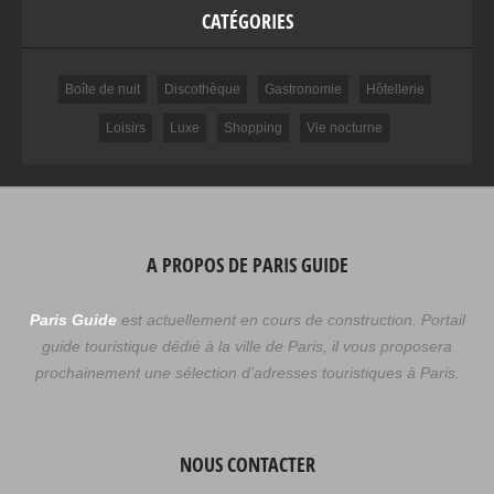
CATÉGORIES
Boîte de nuit
Discothèque
Gastronomie
Hôtellerie
Loisirs
Luxe
Shopping
Vie nocturne
A PROPOS DE PARIS GUIDE
Paris Guide
est actuellement en cours de construction. Portail
guide touristique dédié à la ville de Paris, il vous proposera
prochainement une sélection d’adresses touristiques à Paris.
NOUS CONTACTER