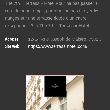
The 7th – Terrass » Hotel Pour ne pas passer à
côté du beau temps, pourquoi ne pas tutoyer les
nuages sur une terrasse dotée d’un cadre
exceptionnel ? le The 7th – Terrass » Hôtel,
perchée au 7e étage de l’hôtel quatre étoile
Adresse :
12-14 Rue Joseph de Maistre, 75018 Paris
Terrass » Hôtel…
Site web
https://www.terrass-hotel.com/
VOIR EN DETAIL