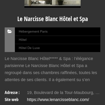
Le Narcisse Blanc Hôtel et Spa
Hébergement Paris
Hôtel
Hôtel De Luxe
Le Narcisse Blanc Hôtel***** & Spa : l’élégance
parisienne Le Narcisse Blanc Hôtel et Spa a
regroupé dans ses chambres raffinées, toutes les
attentes de ses clients. Il a également su s’en
montrer digne. En voyant ses chambres Classic,
Adresse :
19, Boulevard de la Tour-Maubourg, 75007 Paris
on s’y…
Site web
https://www.lenarcisseblanc.com/