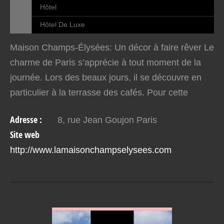
Hôtel
Hôtel De Luxe
Maison Champs-Élysées: Un décor à faire rêver Le
charme de Paris s’apprécie à tout moment de la
journée. Lors des beaux jours, il se découvre en
particulier à la terrasse des cafés. Pour cette
raison, la Maison Champs-Élysées est une
Adresse :
8, rue Jean Goujon Paris
adresse qui…
Site web
http://www.lamaisonchampselysees.com
VOIR EN DETAIL