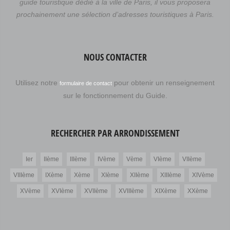
guide touristique dédié à la ville de Paris, il vous proposera
prochainement une sélection d’adresses touristiques à Paris.
NOUS CONTACTER
Utilisez notre
pour obtenir un renseignement
formulaire de contact
sur le fonctionnement du Guide.
RECHERCHER PAR ARRONDISSEMENT
Ier
IIème
IIIème
IVème
Vème
VIème
VIIème
VIIIème
IXème
Xème
XIème
XIIème
XIIIème
XIVème
XVème
XVIème
XVIIème
XVIIIème
XIXème
XXème