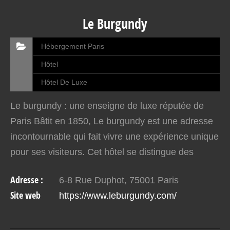
Le Burgundy
Hébergement Paris
Hôtel
Hôtel De Luxe
Le burgundy : une enseigne de luxe réputée de
Paris Bâtit en 1850, Le burgundy est une adresse
incontournable qui fait vivre une expérience unique
pour ses visiteurs. Cet hôtel se distingue des
autres enseignes par la beauté de ses espaces
Adresse :
6-8 Rue Duphot, 75001 Paris
luxueux.…
Site web
https://www.leburgundy.com/