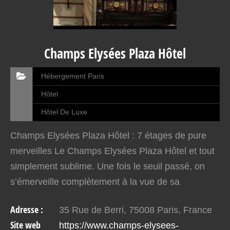
Champs Elysées Plaza Hôtel
Hébergement Paris
Hôtel
Hôtel De Luxe
Champs Elysées Plaza Hôtel : 7 étages de pure
merveilles Le Champs Elysées Plaza Hôtel et tout
simplement sublime. Une fois le seuil passé, on
s’émerveille complètement à la vue de sa
splendeur. Très luxuriante, mais surtout raffiné,
Adresse :
35 Rue de Berri, 75008 Paris, France
l’hôtel mérite…
Site web
https://www.champs-elysees-