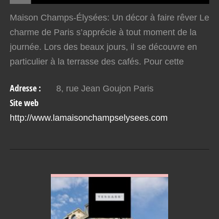
Maison Champs-Élysées: Un décor à faire rêver Le
charme de Paris s’apprécie à tout moment de la
journée. Lors des beaux jours, il se découvre en
particulier à la terrasse des cafés. Pour cette
raison, la Maison Champs-Élysées est une
Adresse :
8, rue Jean Goujon Paris
adresse qui…
Site web
http://www.lamaisonchampselysees.com
VOIR EN DETAIL