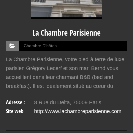
La Chambre Parisienne
Chambre D'hôtes
La Chambre Parisienne, votre pied-à terre de luxe
parisien Grégory Lecerf et son mari Bernd vous
accueillent dans leur charmant B&B (bed and
breakfast). Il est idéalement situé au cœur du
9e arrondissement de Paris. La Chambre
Adresse :
8 Rue du Delta, 75009 Paris
Parisienne est une…
Site web
http://www.lachambreparisienne.com