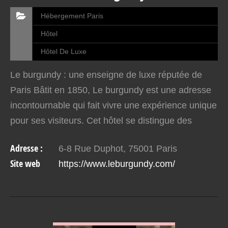
Hébergement Paris
Hôtel
Hôtel De Luxe
Le burgundy : une enseigne de luxe réputée de
Paris Bâtit en 1850, Le burgundy est une adresse
incontournable qui fait vivre une expérience unique
pour ses visiteurs. Cet hôtel se distingue des
autres enseignes par la beauté de ses espaces
Adresse :
6-8 Rue Duphot, 75001 Paris
luxueux.…
Site web
https://www.leburgundy.com/
VOIR EN DETAIL