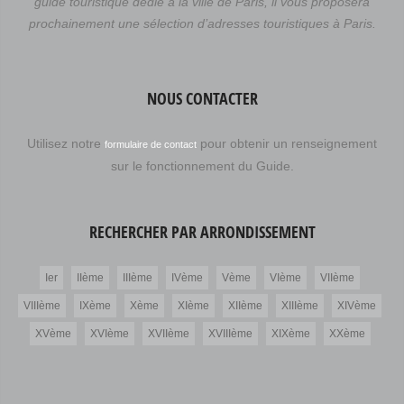
guide touristique dédié à la ville de Paris, il vous proposera
prochainement une sélection d’adresses touristiques à Paris.
NOUS CONTACTER
Utilisez notre
pour obtenir un renseignement
formulaire de contact
sur le fonctionnement du Guide.
RECHERCHER PAR ARRONDISSEMENT
Ier
IIème
IIIème
IVème
Vème
VIème
VIIème
VIIIème
IXème
Xème
XIème
XIIème
XIIIème
XIVème
XVème
XVIème
XVIIème
XVIIIème
XIXème
XXème