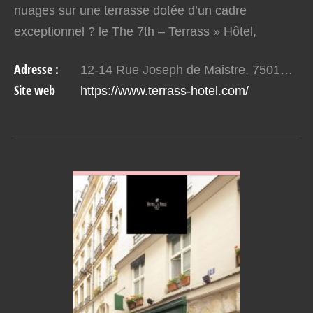
nuages sur une terrasse dotée d’un cadre
exceptionnel ? le The 7th – Terrass » Hôtel,
perchée au 7e étage de l’hôtel quatre étoile
Adresse :
12-14 Rue Joseph de Maistre, 75018 Paris
Terrass » Hôtel…
Site web
https://www.terrass-hotel.com/
VOIR EN DETAIL