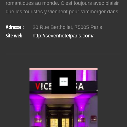
romantiques au monde. C’est toujours avec plaisir
que les touristes y viennent pour s’immerger dans
l’atmosphère très particulière qui y règne. Ce
Adresse :
20 Rue Berthollet, 75005 Paris
sentiment est…
Site web
http://sevenhotelparis.com/
VOIR EN DETAIL